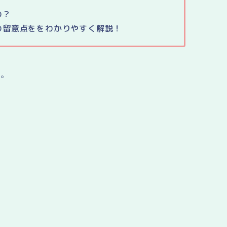
の？
の留意点ををわかりやすく解説！
ね。