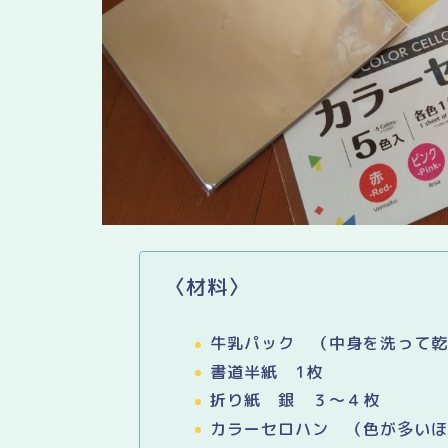
〈材料〉
牛乳パック （中身を洗って
書道半紙 1枚
折り紙 銀 ３～４枚
カラーセロハン （色が多い