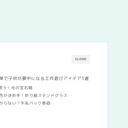
CLOSE
単で子供が夢中になる工作遊びアイデア3選
ぐ揃う！光の宝石箱
色が決め手！折り紙ステンドグラス
からない？牛乳パック鉄砲