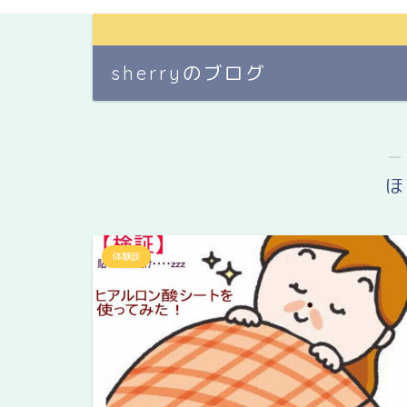
sherryのブログ
―
ほ
体験談