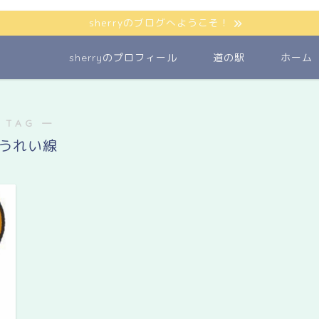
sherryのブログへようこそ！
sherryのプロフィール
道の駅
ホーム
 TAG ―
うれい線